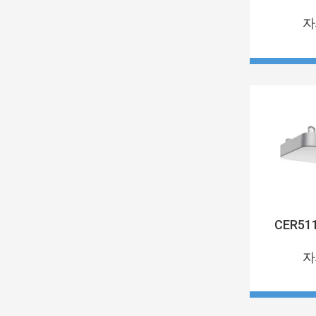
자
CER51
자