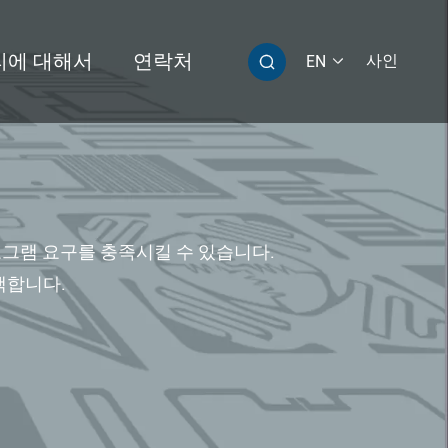
리에 대해서
연락처
사인
EN


티 그립
T313 놀라운 슈퍼 케이블 태그 Ⅱ
용 프로그램 요구를 충족시킬 수 있습니다.
택합니다.