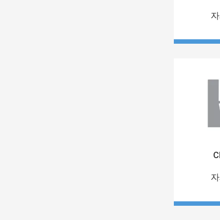
자
C
자