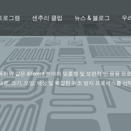
프로그램
센추리 클럽
뉴스 & 블로그
우
T526 자동 개폐식 아기 멀
식
및 자동차와 같은 diferent 분야의 맞춤형 및 보편적 인 응
재료, 크기, 모양, 색상 및 복잡한 위조 방지 프로세스를 선