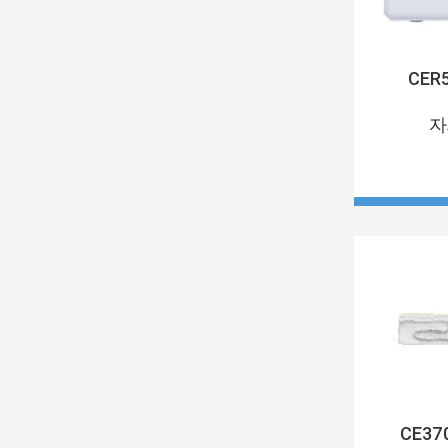
CER
자
CE370