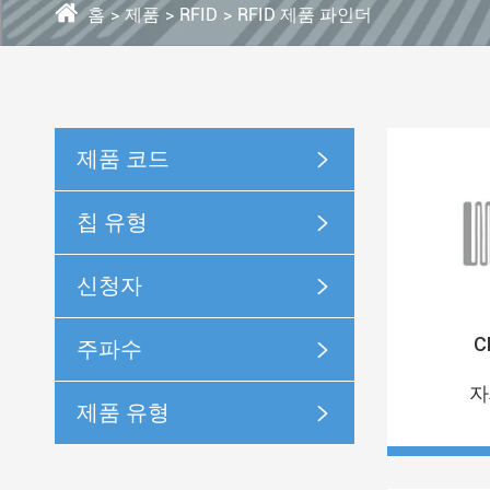
홈
제품
RFID
RFID 제품 파인더
제품 코드

칩 유형

신청자

C
주파수

자
제품 유형
