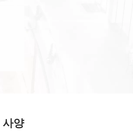
험
그 사양