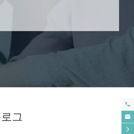

블로그

