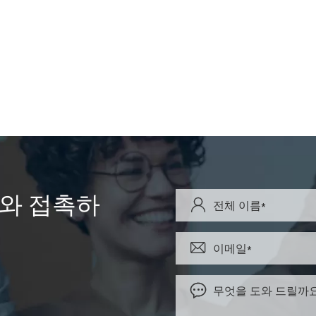
Y와 접촉하


