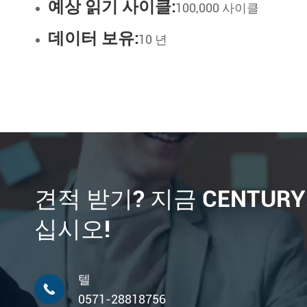
예상 읽기 사이클:
100,000 사이클
데이터 보유:
10 년
견적 받기? 지금 CENTUR
십시오!
텔

0571-28818756