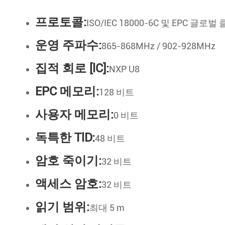
프로토콜:
ISO/IEC 18000-6C 및 EPC 글로벌 
운영 주파수:
865-868MHz / 902-928MHz
집적 회로 [lC]:
NXP U8
EPC 메모리:
128 비트
사용자 메모리:
0 비트
독특한 TlD:
48 비트
암호 죽이기:
32 비트
액세스 암호:
32 비트
읽기 범위:
최대 5 m