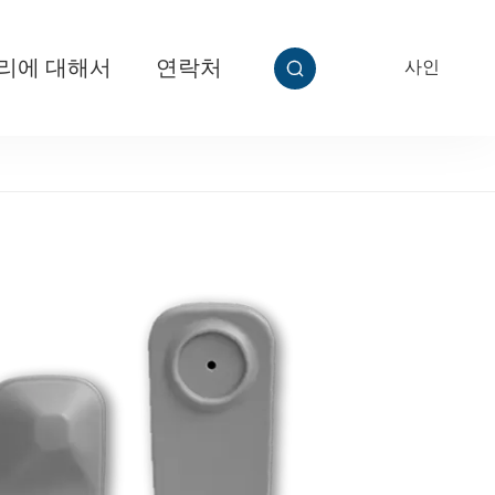
리에 대해서
연락처
사인
EN


티 그립
T313 놀라운 슈퍼 케이블 태그 Ⅱ