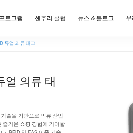
 프로그램
센추리 클럽
뉴스 & 블로그
우
T526 자동 개폐식 아기 멀
RFlD 듀얼 의류 태그
D 듀얼 의류 태
S 듀얼 기술을 기반으로 의류 산업
 즐거운 쇼핑 경험에 기여합
 RFlD 및 EAS 이중 기술