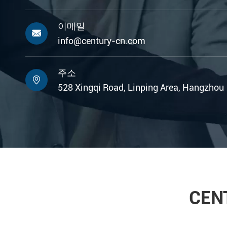
이메일

info@century-cn.com
주소

528 Xingqi Road, Linping Area, Hangzhou
CE