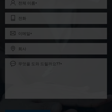




