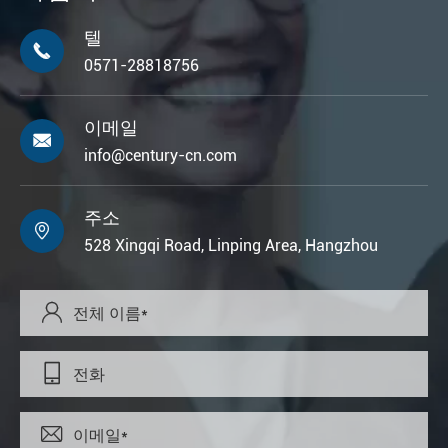
텔

0571-28818756
이메일

info@century-cn.com
주소

528 Xingqi Road, Linping Area, Hangzhou


