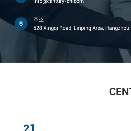
info@century-cn.com
주소

528 Xingqi Road, Linping Area, Hangzhou
CE
21