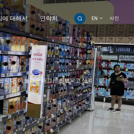
리에 대해서
연락처
사인
EN


티 그립
T313 놀라운 슈퍼 케이블 태그 Ⅱ
됩니다. 이 놀라운 태그는 진보되고 신뢰