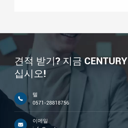
견적 받기? 지금 CENTUR
십시오!
텔

0571-28818756
이메일
