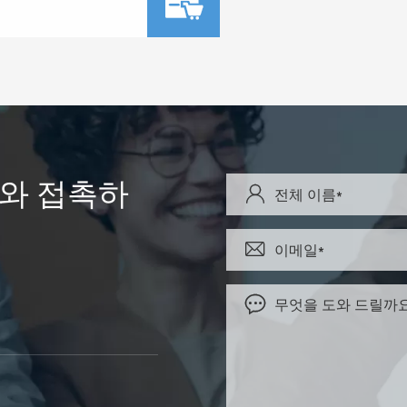

Y와 접촉하


