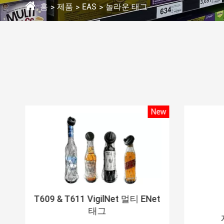
홈
제품
EAS
놀라운 태그
ew
New
T609 & T611 VigilNet 멀티 ENet
태그