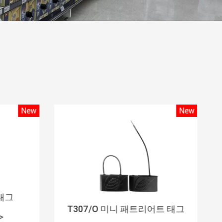
New
New
 태그
T307/O 미니 패트리어트 태그
>