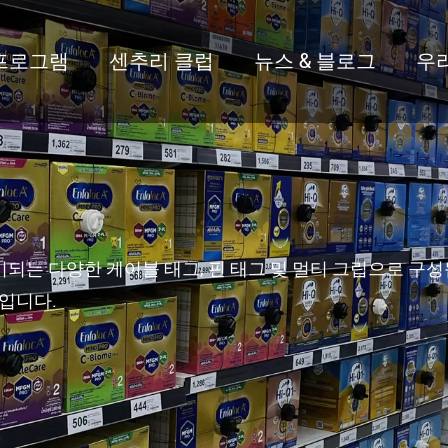
프로그램
센추리 클럽
뉴스 & 블로그
우
T526 자동 개폐식 아기 멀
되는 다양한 케이블 태그, 핀 태그 및 멀티 그립으로 구성
징입니다.