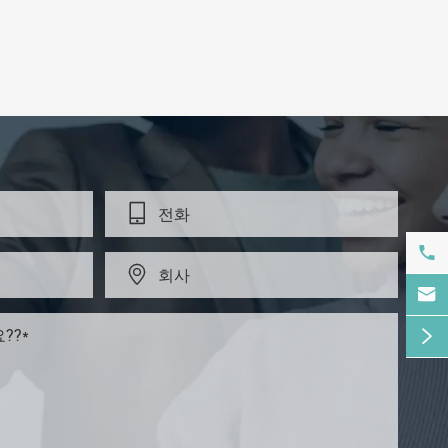




