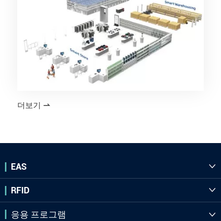
더보기

EAS

RFID

응용 프로그램
