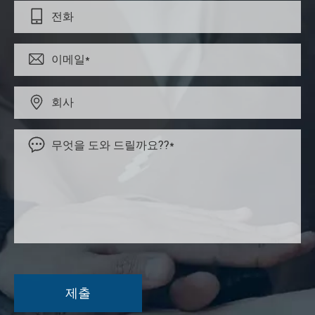



