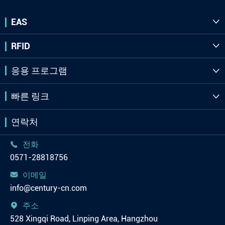
EAS

RFID

응용 프로그램

빠른 링크

연락처
전화

0571-28818756
이메일

info@century-cn.com
주소

528 Xingqi Road, Linping Area, Hangzhou