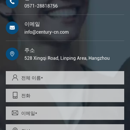

0571-28818756
이메일

info@century-cn.com
주소

528 Xingqi Road, Linping Area, Hangzhou


