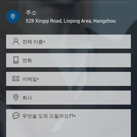
주소

528 Xingqi Road, Linping Area, Hangzhou




