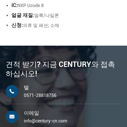
IC:
NXP Ucode 8
얼굴 재질:
얼룩/나일론
신청:
의류 및 패션; 소매
견적 받기? 지금 CENTURY와 접촉
하십시오!
텔

0571-28818756
이메일

info@century-cn.com