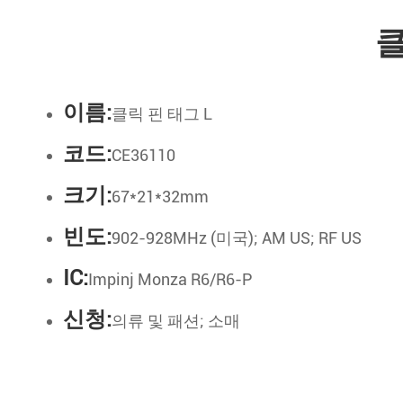
클
이름:
클릭 핀 태그 L
코드:
CE36110
크기:
67*21*32mm
빈도:
902-928MHz (미국); AM US; RF US
IC:
Impinj Monza R6/R6-P
신청:
의류 및 패션; 소매