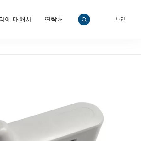
리에 대해서
연락처
사인
EN


티 그립
T313 놀라운 슈퍼 케이블 태그 Ⅱ