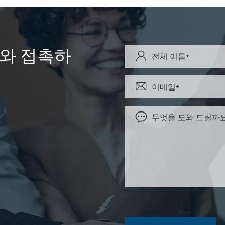
Y와 접촉하


