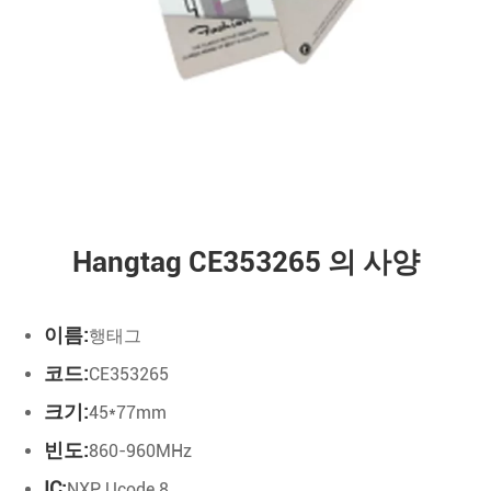
Hangtag CE353265 의 사양
이름:
행태그
코드:
CE353265
크기:
45*77mm
빈도:
860-960MHz
IC:
NXP Ucode 8