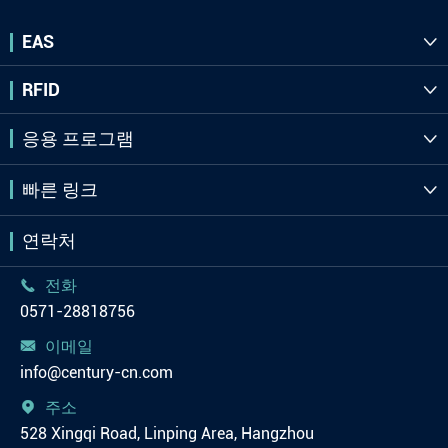
EAS

RFID

응용 프로그램

빠른 링크

연락처
전화

0571-28818756
이메일

info@century-cn.com
주소

528 Xingqi Road, Linping Area, Hangzhou