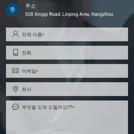
주소

528 Xingqi Road, Linping Area, Hangzhou




