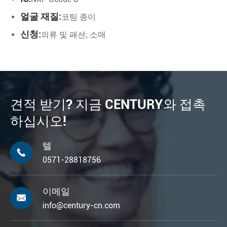
얼굴 재질:
코팅 종이
신청:
의류 및 패션; 소매
견적 받기? 지금 CENTURY와 접촉
하십시오!
텔

0571-28818756
이메일

info@century-cn.com