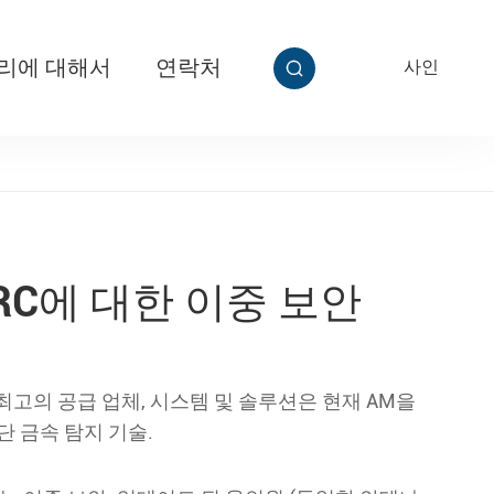
리에 대해서
연락처
사인
EN


티 그립
T313 놀라운 슈퍼 케이블 태그 Ⅱ
RC에 대한 이중 보안
의 세계 최고의 공급 업체, 시스템 및 솔루션은 현재 AM을
단 금속 탐지 기술.