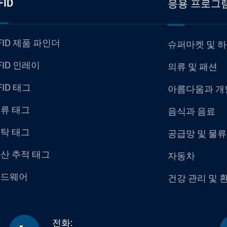
FID
응용 프로그
FID 제품 파인더
슈퍼마켓 및 
FID 인레이
의류 및 패션
FID 태그
아름다움과 개
류 태그
음식과 음료
탁 태그
공급망 및 물류
산 추적 태그
자동차
하드웨어
건강 관리 및 
전화: