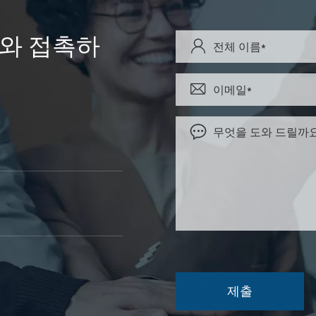
Y와 접촉하


